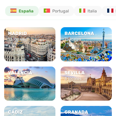
España
Portugal
Italia
MADRID
BARCELONA
13 locales
7 locales
VALENCIA
SEVILLA
2 locales
3 locales
CÁDIZ
GRANADA