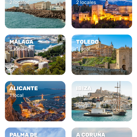
2 locales
2 locales
MÁLAGA
TOLEDO
3 locales
1 local
ALICANTE
IBIZA
1 local
1 local
PALMA DE
A CORUÑA