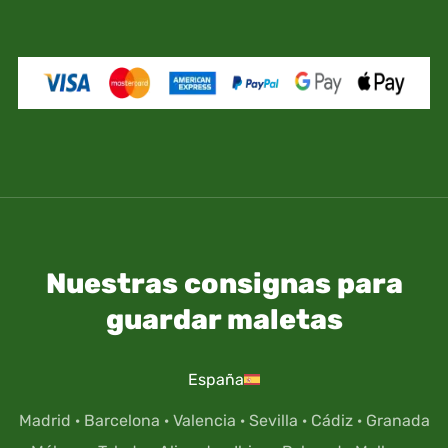
propio riesgo y responsabilidad.
Nuestras consignas para
guardar maletas
España
Madrid
·
Barcelona
·
Valencia
·
Sevilla
·
Cádiz
·
Granada