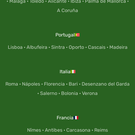
·
Málaga
·
Toledo
·
Alicante
·
Ibiza
·
Palma de Mallorca
·
A Coruña
Portugal
Lisboa
·
Albufeira
·
Sintra
·
Oporto
·
Cascais
·
Madeira
Italia
Roma
·
Nápoles
·
Florencia
·
Bari
·
Desenzano del Garda
·
Salerno
·
Bolonia
·
Verona
Francia
Nîmes
·
Antibes
·
Carcasona
·
Reims