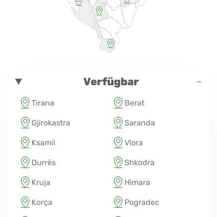
-
Verfügbar
Tirana
Berat
Gjirokastra
Saranda
Ksamil
Vlora
Durrës
Shkodra
Kruja
Himara
Korça
Pogradec