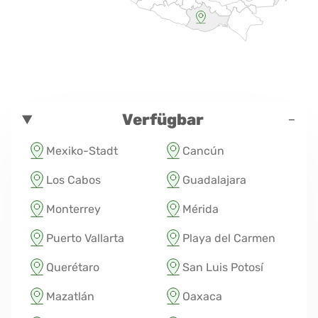
-
Verfügbar
Mexiko-Stadt
Cancún
Los Cabos
Guadalajara
Monterrey
Mérida
Puerto Vallarta
Playa del Carmen
Querétaro
San Luis Potosí
Mazatlán
Oaxaca