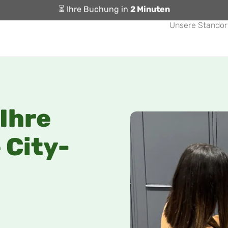
⏳ Ihre Buchung in
2 Minuten
Unsere Standor
 Ihre
 City-