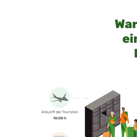
War
ei