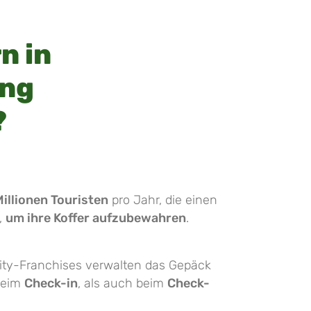
n in
ung
?
Millionen Touristen
pro Jahr, die einen
,
um ihre Koffer aufzubewahren
.
City-Franchises verwalten das Gepäck
 beim
Check-in
, als auch beim
Check-