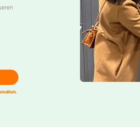
seren
indlich
.