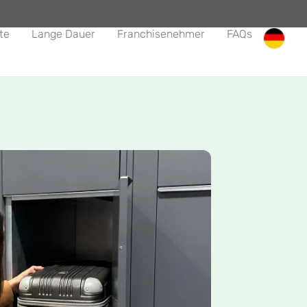
te
Lange Dauer
Franchisenehmer
FAQs