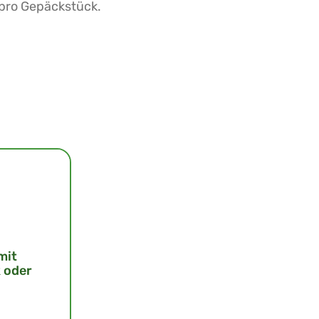
 pro Gepäckstück.
mit
 oder