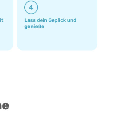
4
it
Lass
dein Gepäck und
genieße
ne