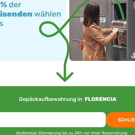
3%
der
isenden
wählen
s
Gepäckaufbewahrung in
FLORENCIA
SCHLIE
Kostenlose Stornierung bis zu 24h vor Ihrer Reservierung