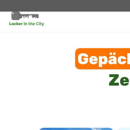
Gepäc
Ze