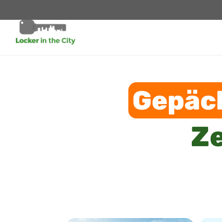
Gepäc
Z