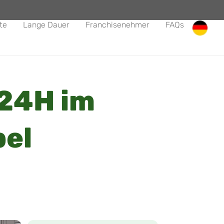
te
Lange Dauer
Franchisenehmer
FAQs
24H im
el