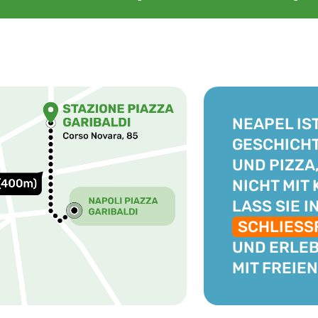
NEAPEL IS
GESCHICHT
UND PIZZA
NICHT MIT
LASS SIE 
SCHLIESS
UND ERLEB
MIT FREIE