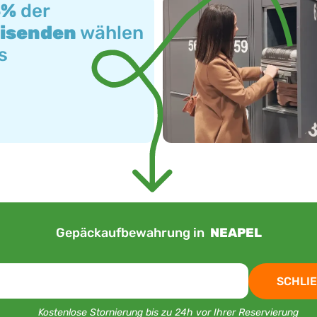
3%
der
isenden
wählen
s
Gepäckaufbewahrung in
NEAPEL
SCHLIE
Kostenlose Stornierung bis zu 24h vor Ihrer Reservierung