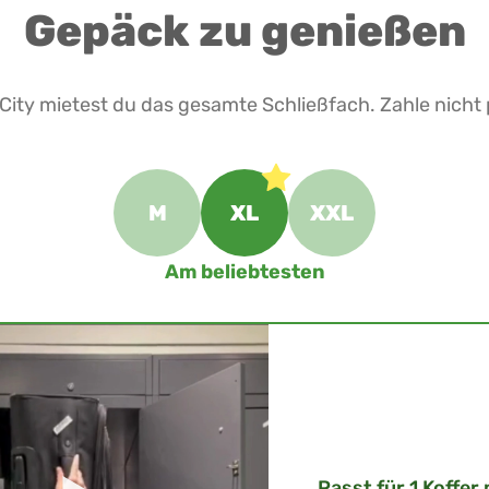
Gepäck zu genießen
e City mietest du das gesamte Schließfach. Zahle nicht
M
XL
XXL
Am beliebtesten
Passt für 1 Koffer 