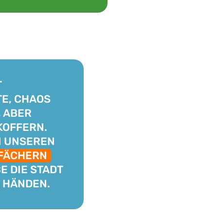
T
E, CHAOS
, ABER
 KOFFERN.
IN UNSEREN
FÄCHERN
E DIE STADT
N HÄNDEN.