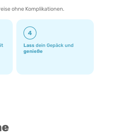
reise ohne Komplikationen.
4
it
Lass
dein Gepäck und
genieße
ne