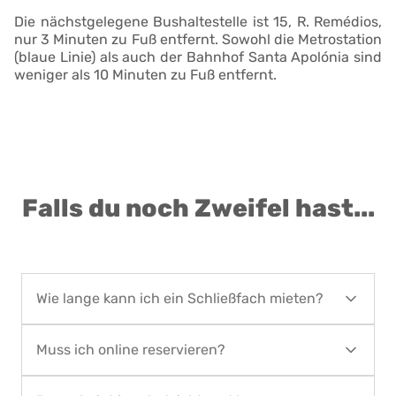
Die nächstgelegene Bushaltestelle ist 15, R. Remédios,
nur 3 Minuten zu Fuß entfernt. Sowohl die Metrostation
(blaue Linie) als auch der Bahnhof Santa Apolónia sind
weniger als 10 Minuten zu Fuß entfernt.
Falls du noch Zweifel hast...
Wie lange kann ich ein Schließfach mieten?
Die Schließfächer können mindestens einen Tag
Muss ich online reservieren?
und höchstens 90 Kalendertage gemietet
werden. Wenn du ein Schließfach für einen
Ja, die Reservierungen erfolgen über unsere