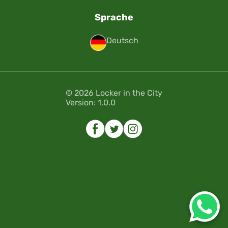
Sprache
Deutsch
© 2026 Locker in the City
Version: 1.0.0
Error
Error
Bitte wählen Sie ein Datum.
Bitte wählen Sie ein Datum.