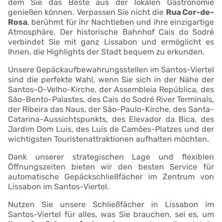
dem Sie das Beste aus der lokalen Gastronomie
genießen können. Verpassen Sie nicht die
Rua Cor-de-
Rosa
, berühmt für ihr Nachtleben und ihre einzigartige
Atmosphäre. Der historische Bahnhof Cais do Sodré
verbindet Sie mit ganz Lissabon und ermöglicht es
Ihnen, die Highlights der Stadt bequem zu erkunden.
Unsere Gepäckaufbewahrungsstellen im Santos-Viertel
sind die perfekte Wahl, wenn Sie sich in der Nähe der
Santos-O-Velho-Kirche, der Assembleia República, des
São-Bento-Palastes, des Cais do Sodré River Terminals,
der Ribeira das Naus, der São-Paulo-Kirche, des Santa-
Catarina-Aussichtspunkts, des Elevador da Bica, des
Jardim Dom Luis, des Luís de Camões-Platzes und der
wichtigsten Touristenattraktionen aufhalten möchten.
Dank unserer strategischen Lage und flexiblen
Öffnungszeiten bieten wir den besten Service für
automatische Gepäckschließfächer im Zentrum von
Lissabon im Santos-Viertel.
Nutzen Sie unsere Schließfächer in Lissabon im
Santos-Viertel für alles, was Sie brauchen, sei es, um