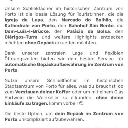
Unsere Schließfächer im historischen Zentrum von
Porto ist die ideale Lösung für Tourist:innen, die die
Igreja da Lapa
, den
Mercado do Bolhão
, die
Kathedrale von Porto
, den
Bahnhof São Bento
, die
Dom-Luís-I-Brücke
, den
Palácio da Bolsa
, den
Clérigos-Turm
und weitere Highlights entdecken
möchten
ohne Gepäck
erkunden möchten.
Dank unserer zentralen Lage und flexiblen
Öffnungszeiten bieten wir den besten Service für
automatische Gepäckaufbewahrung im Zentrum von
Porto
.
Nutze unsere Schließfächer im historischen
Stadtzentrum von Porto für alles, was du brauchst, ob
zum
Verstauen deiner Koffer
oder um mit einem Glas
Portwein die Weinkeller zu erkunden,
ohne deine
Einkäufe zu tragen,
komm vorbei! 😉
Die beste Option, um
dein Gepäck im Zentrum von
Porto
unkompliziert aufzubewahren.