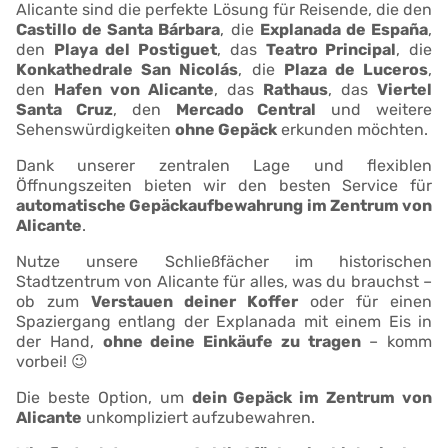
Alicante sind die perfekte Lösung für Reisende, die den
Castillo de Santa Bárbara
, die
Explanada de España
,
den
Playa del Postiguet
, das
Teatro Principal
, die
Konkathedrale San Nicolás
, die
Plaza de Luceros
,
den
Hafen von Alicante
, das
Rathaus
, das
Viertel
Santa Cruz
, den
Mercado Central
und weitere
Sehenswürdigkeiten
ohne Gepäck
erkunden möchten.
Dank unserer zentralen Lage und flexiblen
Öffnungszeiten bieten wir den besten Service für
automatische Gepäckaufbewahrung im Zentrum von
Alicante
.
Nutze unsere Schließfächer im historischen
Stadtzentrum von Alicante für alles, was du brauchst –
ob zum
Verstauen deiner Koffer
oder für einen
Spaziergang entlang der Explanada mit einem Eis in
der Hand,
ohne deine Einkäufe zu tragen
– komm
vorbei! 😉
Die beste Option, um
dein Gepäck im Zentrum von
Alicante
unkompliziert aufzubewahren.