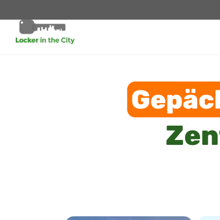
Gepäc
Zen