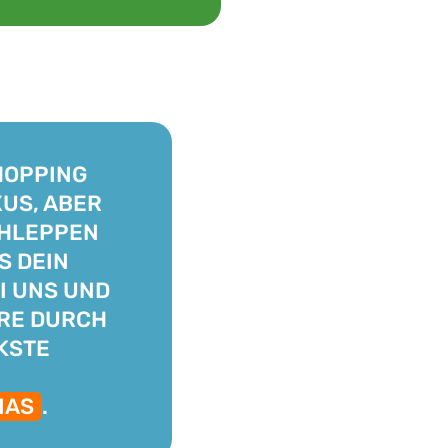
SHOPPING
US, ABER
CHLEPPEN
S DEIN
I UNS UND
RE DURCH
KSTE
NAS
.