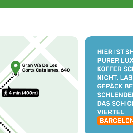
HIER IST 
PURER LUX
KOFFER S
NICHT. LAS
GEPÄCK BE
SCHLENDE
DAS SCHIC
VIERTEL
BARCELO