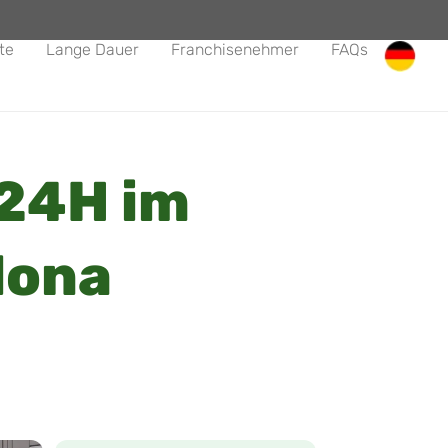
te
Lange Dauer
Franchisenehmer
FAQs
24H im
lona