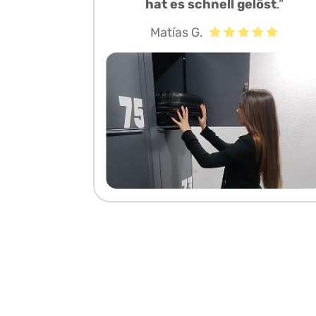
hat es schnell gelöst
.“
Matías G.