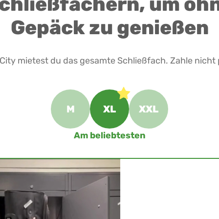
chließfächern, um oh
Gepäck zu genießen
e City mietest du das gesamte Schließfach. Zahle nicht
M
XL
XXL
Am beliebtesten