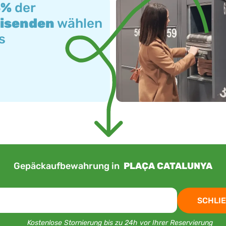
3%
der
isenden
wählen
s
Gepäckaufbewahrung in
PLAÇA CATALUNYA
SCHLIE
Kostenlose Stornierung bis zu 24h vor Ihrer Reservierung