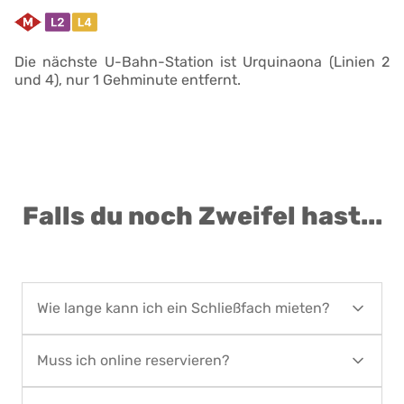
Die nächste U-Bahn-Station ist Urquinaona (Linien 2
und 4), nur 1 Gehminute entfernt.
Falls du noch Zweifel hast...
Wie lange kann ich ein Schließfach mieten?
Die Schließfächer können mindestens einen Tag
Muss ich online reservieren?
und höchstens 90 Kalendertage gemietet
werden. Wenn du ein Schließfach für einen
Ja, die Reservierungen erfolgen über unsere