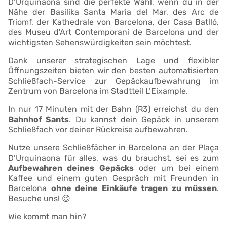
D’Urquinaona sind die perfekte Wahl, wenn du in der
Nähe der Basilika Santa Maria del Mar, des Arc de
Triomf, der Kathedrale von Barcelona, der Casa Batlló,
des Museu d'Art Contemporani de Barcelona und der
wichtigsten Sehenswürdigkeiten sein möchtest.
Dank unserer strategischen Lage und flexibler
Öffnungszeiten bieten wir den besten automatisierten
Schließfach-Service zur Gepäckaufbewahrung im
Zentrum von Barcelona im Stadtteil L’Eixample.
In nur 17 Minuten mit der Bahn (R3) erreichst du den
Bahnhof Sants
. Du kannst dein Gepäck in unserem
Schließfach vor deiner Rückreise aufbewahren.
Nutze unsere Schließfächer in Barcelona an der Plaça
D’Urquinaona für alles, was du brauchst, sei es zum
Aufbewahren deines Gepäcks
oder um bei einem
Kaffee und einem guten Gespräch mit Freunden in
Barcelona
ohne deine Einkäufe tragen zu müssen
.
Besuche uns! 😉
Wie kommt man hin?