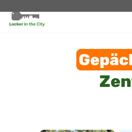
Gepäc
Zen