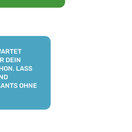
WARTET
R DEIN
HON. LASS
UND
SANTS OHNE