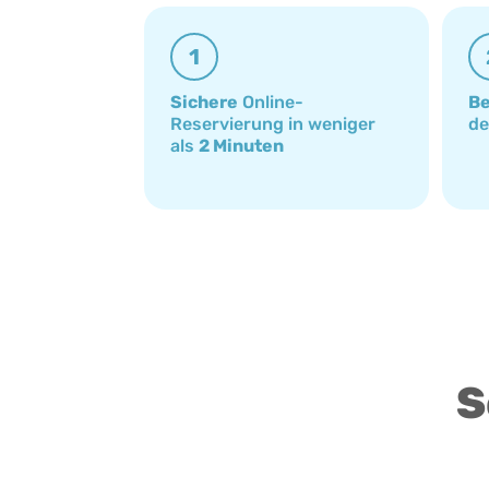
1
Sichere
Online-
Be
Reservierung in weniger
d
als
2 Minuten
S