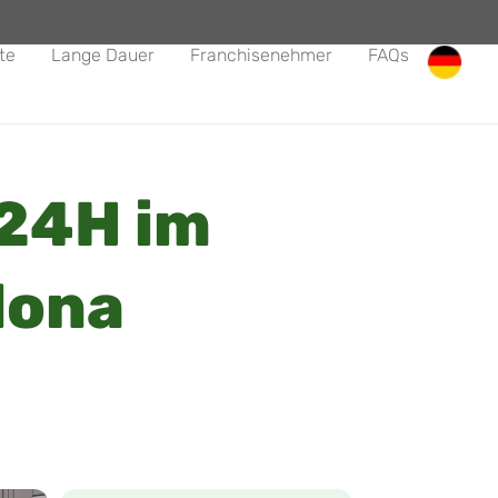
te
Lange Dauer
Franchisenehmer
FAQs
24H im
lona