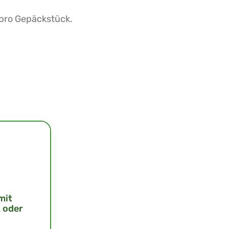
 pro Gepäckstück.
mit
 oder