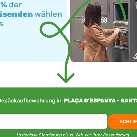
3%
der
isenden
wählen
s
Gepäckaufbewahrung in
PLAÇA D’ESPANYA - SANT
SCHLIE
Kostenlose Stornierung bis zu 24h vor Ihrer Reservierung