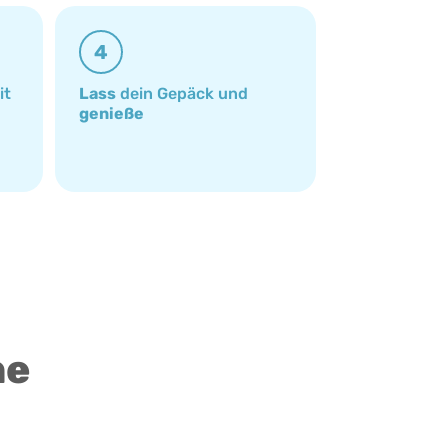
4
it
Lass
dein Gepäck und
genieße
ne