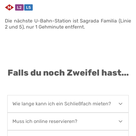
Die nächste U-Bahn-Station ist Sagrada Familia (Linie
2 und 5), nur 1 Gehminute entfernt.
Falls du noch Zweifel hast...
Wie lange kann ich ein Schließfach mieten?
Die Schließfächer können mindestens einen Tag
Muss ich online reservieren?
und höchstens 90 Kalendertage gemietet
werden. Wenn du ein Schließfach für einen
Ja, die Reservierungen erfolgen über unsere