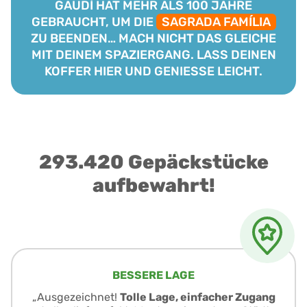
GAUDÍ HAT MEHR ALS 100 JAHRE
GEBRAUCHT, UM DIE
SAGRADA FAMÍLIA
ZU BEENDEN… MACH NICHT DAS GLEICHE
MIT DEINEM SPAZIERGANG. LASS DEINEN
KOFFER HIER UND GENIESSE LEICHT.
293.420 Gepäckstücke
aufbewahrt!
BESSERE LAGE
„Ausgezeichnet!
Tolle Lage, einfacher Zugang