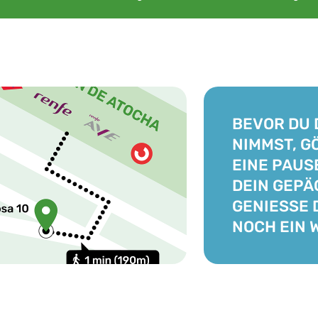
BEVOR DU 
NIMMST, G
EINE PAUS
DEIN GEPÄ
GENIESSE 
NOCH EIN 