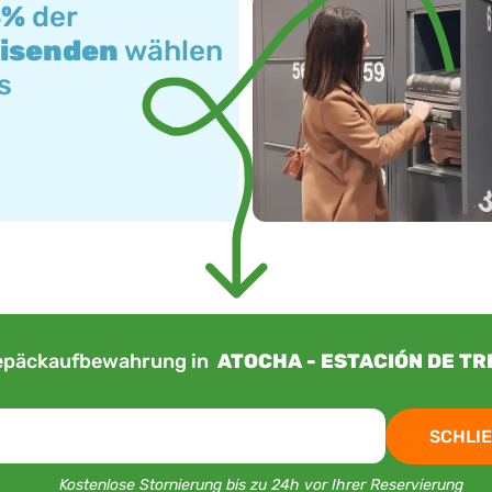
3%
der
isenden
wählen
s
päckaufbewahrung in
ATOCHA - ESTACIÓN DE TR
SCHLIE
Kostenlose Stornierung bis zu 24h vor Ihrer Reservierung