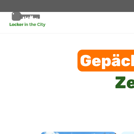
Gepäc
Ze