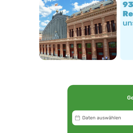
9
Re
un
Ge
Daten auswählen