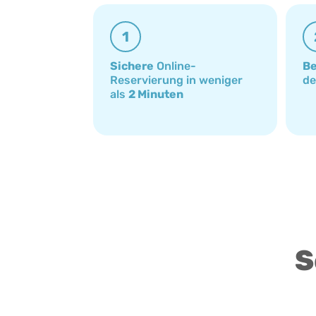
1
Sichere
Online-
Be
Reservierung in weniger
d
als
2 Minuten
S