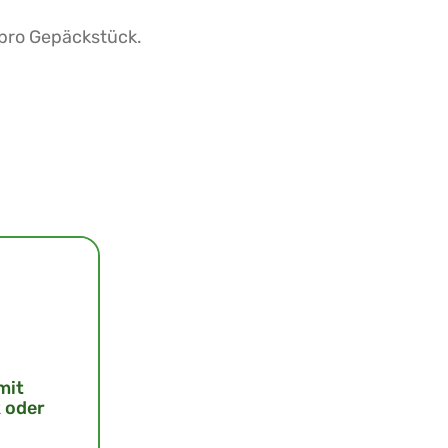
 pro Gepäckstück.
mit
 oder