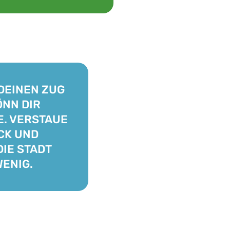
DEINEN ZUG
ÖNN DIR
E. VERSTAUE
CK UND
DIE STADT
WENIG.