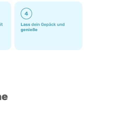
4
it
Lass
dein Gepäck und
genieße
ne