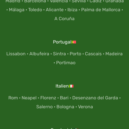
Madrid
·
Barcelona
·
Valencia
·
Sevilla
·
Cádiz
·
Granada
·
Málaga
·
Toledo
·
Alicante
·
Ibiza
·
Palma de Mallorca
·
A Coruña
Portugal
Lissabon
·
Albufeira
·
Sintra
·
Porto
·
Cascais
·
Madeira
·
Portimao
Italien
Rom
·
Neapel
·
Florenz
·
Bari
·
Desenzano del Garda
·
Salerno
·
Bologna
·
Verona