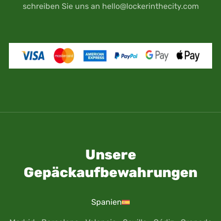
Bitte beachte, dass du deine Reise- und
schreiben Sie uns an
hello@lockerinthecity.com
Ausweisdokumente (Reisepass, Führerschein
usw.) unter eigener Verantwortung und Haftung
aufbewahrst.
Unsere
Gepäckaufbewahrungen
Spanien