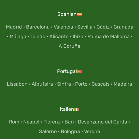
Spanien
Madrid
·
Barcelona
·
Valencia
·
Sevilla
·
Cádiz
·
Granada
·
Málaga
·
Toledo
·
Alicante
·
Ibiza
·
Palma de Mallorca
·
A Coruña
Portugal
Lissabon
·
Albufeira
·
Sintra
·
Porto
·
Cascais
·
Madeira
Italien
Rom
·
Neapel
·
Florenz
·
Bari
·
Desenzano del Garda
·
Salerno
·
Bologna
·
Verona