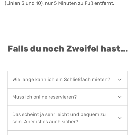
(Linien 3 und 10), nur 5 Minuten zu Fuß entfernt.
Falls du noch Zweifel hast...
Wie lange kann ich ein Schließfach mieten?
Die Schließfächer können mindestens einen Tag
Muss ich online reservieren?
und höchstens 90 Kalendertage gemietet
werden. Wenn du ein Schließfach für einen
Ja, die Reservierungen erfolgen über unsere
längeren Zeitraum mieten möchtest, kontaktiere
Das scheint ja sehr leicht und bequem zu
Website, da im Laden nicht bar bezahlt werden
bitte Locker in the City über
sein. Aber ist es auch sicher?
kann. Der Reservierungsvorgang dauert nur 1
hello@lockerinthecity.com
oder
+34 912 102 382
Minute und unsere Website ist allen mobilen
Ja, 100% sicher. Die Räume von Locker in the