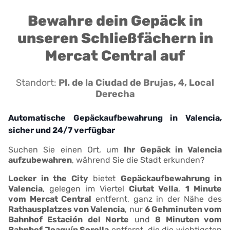
Bewahre dein Gepäck in
unseren Schließfächern in
Mercat Central auf
Standort:
Pl. de la Ciudad de Brujas, 4, Local
Derecha
Automatische Gepäckaufbewahrung in Valencia,
sicher und 24/7 verfügbar
Suchen Sie einen Ort, um
Ihr Gepäck in Valencia
aufzubewahren
, während Sie die Stadt erkunden?
Locker in the City
bietet
Gepäckaufbewahrung in
Valencia
, gelegen im Viertel
Ciutat Vella
,
1 Minute
vom Mercat Central
entfernt, ganz in der Nähe des
Rathausplatzes von Valencia
, nur
6 Gehminuten vom
Bahnhof Estación del Norte
und
8 Minuten vom
Bahnhof Joaquín Sorolla
entfernt, die die wichtigsten