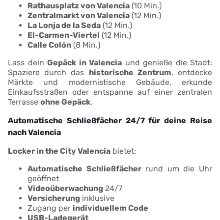
Rathausplatz von Valencia
(10 Min.)
Zentralmarkt von Valencia
(12 Min.)
La Lonja de la Seda
(12 Min.)
El-Carmen-Viertel
(12 Min.)
Calle Colón
(8 Min.)
Lass dein
Gepäck in Valencia
und genieße die Stadt:
Spaziere durch das
historische Zentrum
, entdecke
Märkte und modernistische Gebäude, erkunde
Einkaufsstraßen oder entspanne auf einer zentralen
Terrasse
ohne Gepäck
.
Automatische Schließfächer 24/7 für deine Reise
nach Valencia
Locker in the City Valencia
bietet:
Automatische Schließfächer
rund um die Uhr
geöffnet
Videoüberwachung
24/7
Versicherung
inklusive
Zugang per
individuellem Code
USB-Ladegerät