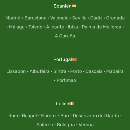
Spanien
Madrid
·
Barcelona
·
Valencia
·
Sevilla
·
Cádiz
·
Granada
·
Málaga
·
Toledo
·
Alicante
·
Ibiza
·
Palma de Mallorca
·
A Coruña
Portugal
Lissabon
·
Albufeira
·
Sintra
·
Porto
·
Cascais
·
Madeira
·
Portimao
Italien
Rom
·
Neapel
·
Florenz
·
Bari
·
Desenzano del Garda
·
Salerno
·
Bologna
·
Verona