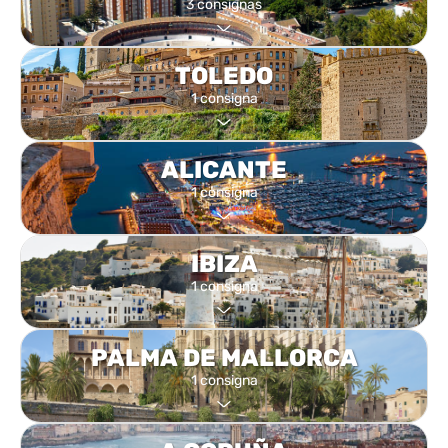
3 consignas
TOLEDO
1 consigna
ALICANTE
1 consigna
IBIZA
1 consigna
PALMA DE MALLORCA
1 consigna