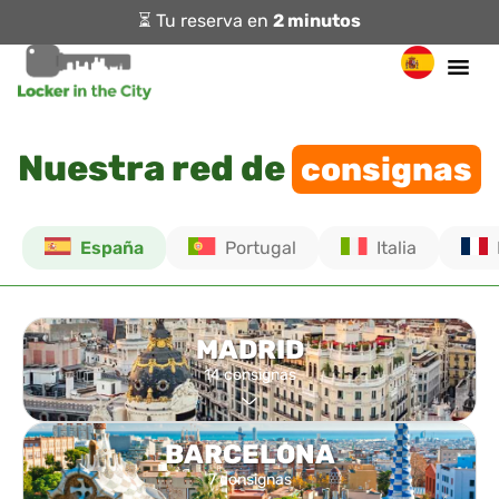
⏳ Tu reserva en
2 minutos
Nuestra red de
consignas
España
Portugal
Italia
MADRID
14 consignas
BARCELONA
7 consignas