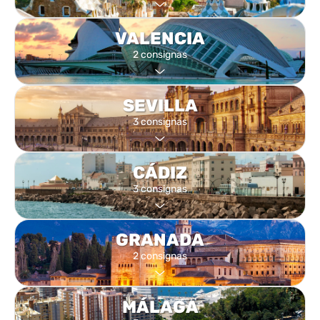
VALENCIA
2 consignas
SEVILLA
3 consignas
CÁDIZ
3 consignas
GRANADA
2 consignas
MÁLAGA