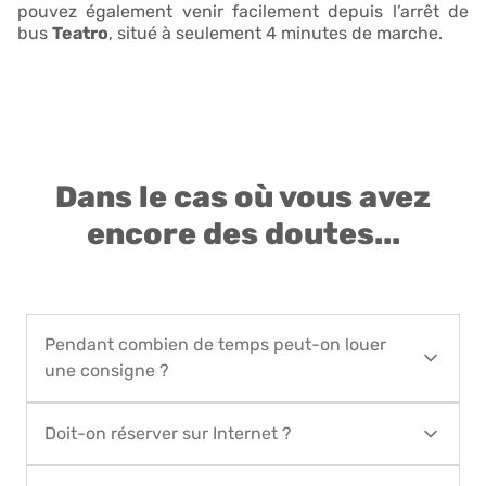
pouvez également venir facilement depuis l’arrêt de
bus
Teatro
, situé à seulement 4 minutes de marche.
Dans le cas où vous avez
encore des doutes...
Pendant combien de temps peut-on louer
une consigne ?
Vous pouvez réserver le service de location de
Doit-on réserver sur Internet ?
consignes pour une période allant de 1 jour
minimum à 90 jours maximum. Pour de plus
Oui, la réservation doit être faite sur Internet sur