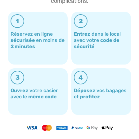
complications.
1
2
Réservez en ligne
Entrez
dans le local
sécurisée
en moins de
avec votre
code de
2 minutes
sécurité
3
4
Ouvrez
votre casier
Déposez
vos bagages
avec le
même code
et
profitez