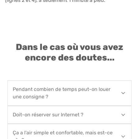
(lignes 2 et 4), à seulement 1 minute à pied.
Dans le cas où vous avez
encore des doutes...
Pendant combien de temps peut-on louer
une consigne ?
Vous pouvez réserver le service de location de
Doit-on réserver sur Internet ?
consignes pour une période allant de 1 jour
minimum à 90 jours maximum. Pour de plus
Oui, la réservation doit être faite sur Internet sur
longues périodes de location, contactez Locker
Ça a l'air simple et confortable, mais est-ce
notre site, car il n'est pas possible de payer en
in the City par mail à l'adresse