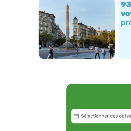
93
vo
pr
Sélectionner des date