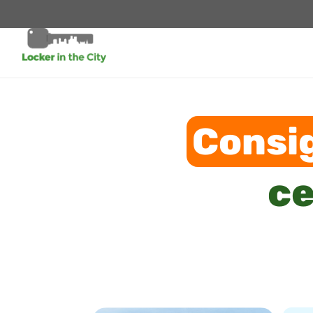
Consi
ce