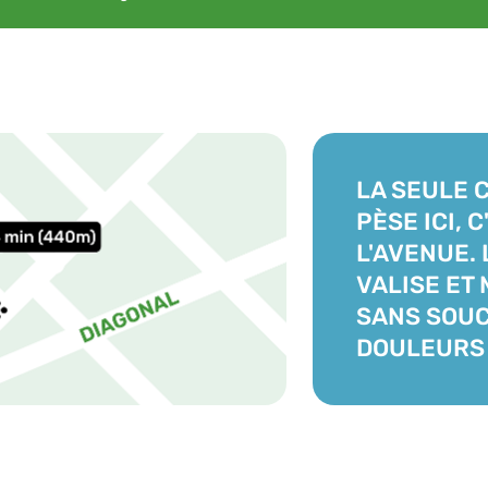
LA SEULE 
PÈSE ICI, C
L'AVENUE. 
VALISE ET
SANS SOUC
DOULEURS 