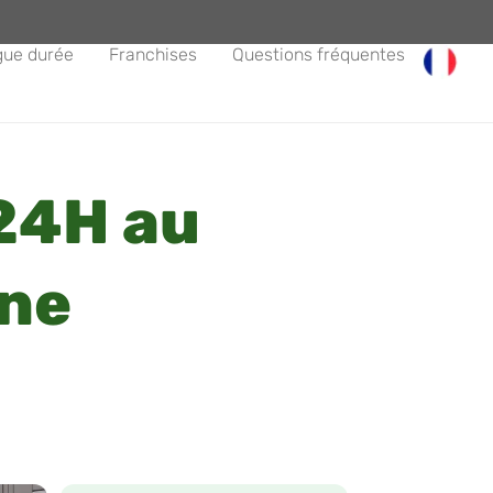
gue durée
Franchises
Questions fréquentes
24H au
one