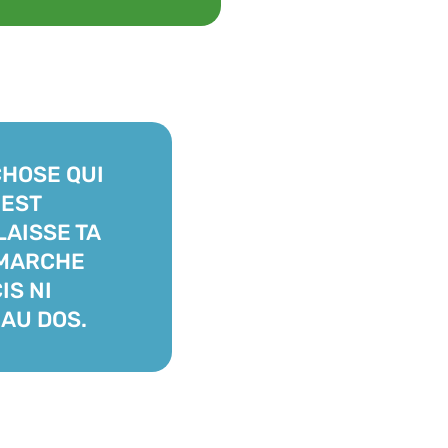
CHOSE QUI
'EST
LAISSE TA
 MARCHE
IS NI
AU DOS.