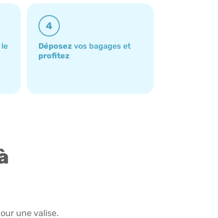
4
 le
Déposez
vos bagages et
profitez
à
pour une valise.