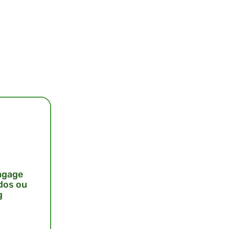
agage
 dos ou
g