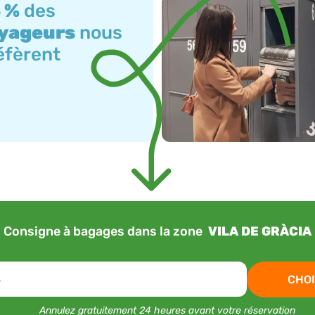
 %
des
yageurs
nous
éfèrent
Consigne à bagages dans la zone
VILA DE GRÀCIA
s
CHOI
Annulez gratuitement 24 heures avant votre réservation