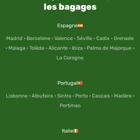
les bagages
Espagne
Madrid
·
Barcelone
·
Valence
·
Séville
·
Cadix
·
Grenade
·
Malaga
·
Tolède
·
Alicante
·
Ibiza
·
Palma de Majorque
·
La Corogne
Portugal
Lisbonne
·
Albufeira
·
Sintra
·
Porto
·
Cascais
·
Madère
·
Portimao
Italie