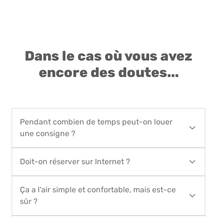
Dans le cas où vous avez
encore des doutes...
Pendant combien de temps peut-on louer
une consigne ?
Vous pouvez réserver le service de location de
Doit-on réserver sur Internet ?
consignes pour une période allant de 1 jour
minimum à 90 jours maximum. Pour de plus
Oui, la réservation doit être faite sur Internet sur
longues périodes de location, contactez Locker
Ça a l'air simple et confortable, mais est-ce
notre site, car il n'est pas possible de payer en
in the City par mail à l'adresse
sûr ?
espèces dans le magasin. La procédure de
hello@lockerinthecity.com
ou par téléphone au
réservation ne vous prendra qu'une minute.