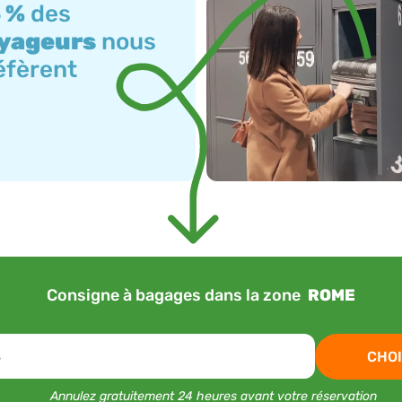
 %
des
yageurs
nous
éfèrent
Consigne à bagages dans la zone
ROME
s
CHOI
Annulez gratuitement 24 heures avant votre réservation