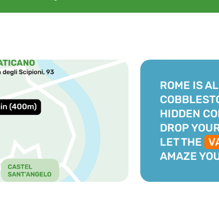
ROME IS AL
COBBLEST
HIDDEN CO
DROP YOUR
LET THE
V
AMAZE YOU