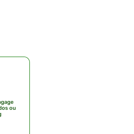
agage
 dos ou
g