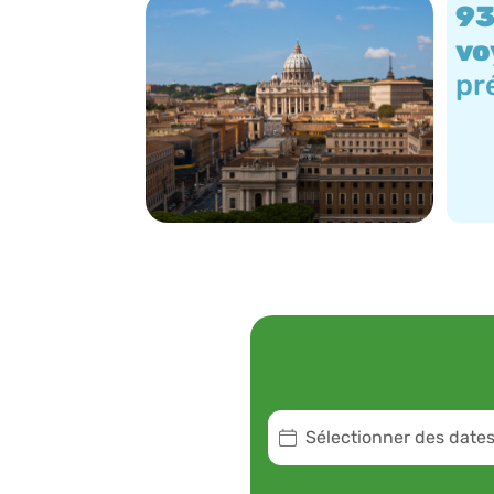
93
vo
pr
Sélectionner des date