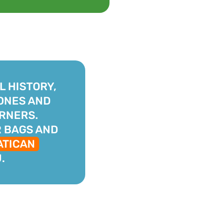
L HISTORY,
ONES AND
RNERS.
 BAGS AND
ATICAN
.