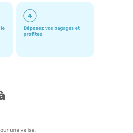
4
 le
Déposez
vos bagages et
profitez
à
pour une valise.