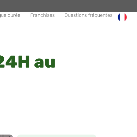
gue durée
Franchises
Questions fréquentes
24H au