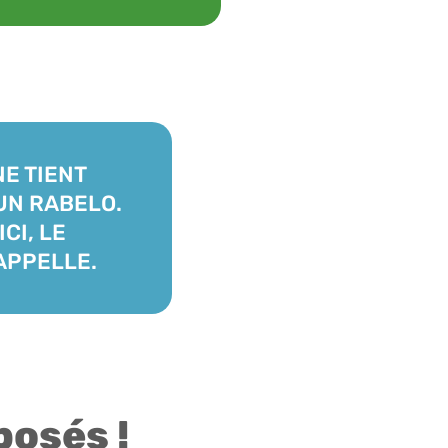
NE TIENT
UN RABELO.
CI, LE
APPELLE.
posés !