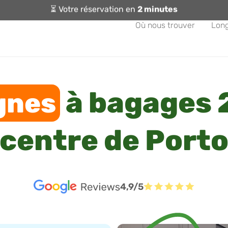
⏳ Votre réservation en
2 minutes
Où nous trouver
Lon
à bagages 
gnes
centre de Port
4,9/5