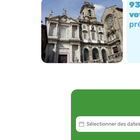
93
vo
pr
Sélectionner des date