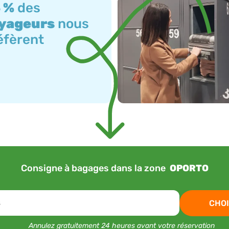
 %
des
yageurs
nous
éfèrent
Consigne à bagages dans la zone
OPORTO
s
CHOI
Annulez gratuitement 24 heures avant votre réservation