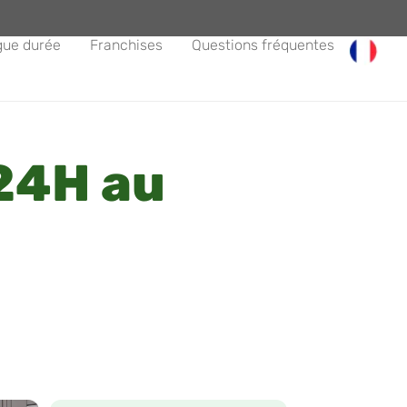
gue durée
Franchises
Questions fréquentes
24H au
o