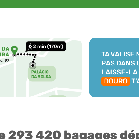
TA VALISE 
PAS DANS 
LAISSE-LA I
DOURO
T'
e 293 420 bagages dé