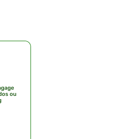
agage
 dos ou
g