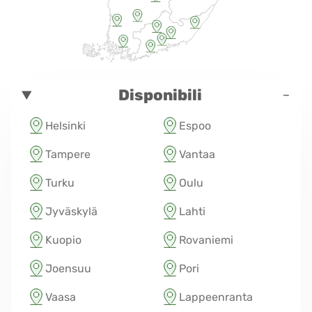
-
Disponibili
Helsinki
Espoo
Tampere
Vantaa
Turku
Oulu
Jyväskylä
Lahti
Kuopio
Rovaniemi
Joensuu
Pori
Vaasa
Lappeenranta