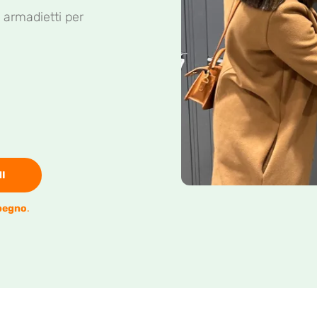
 armadietti per
I
pegno
.