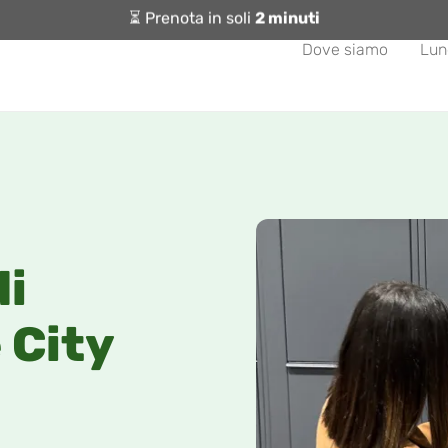
⏳ Prenota in soli
2 minuti
Dove siamo
Lun
di
 City