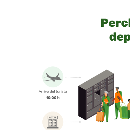
Perch
dep