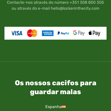
guardados por sua conta e risco.
Contacte-nos através do número +351 308 800 305
ou através do e-mail
hello@lockerinthecity.com
Os nossos cacifos para
guardar malas
Espanha