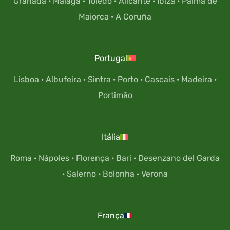
Granada
·
Málaga
·
Toledo
·
Alicante
·
Ibiza
·
Palma de
Maiorca
·
A Coruña
Portugal
Lisboa
·
Albufeira
·
Sintra
·
Porto
·
Cascais
·
Madeira
·
Portimão
Itália
Roma
·
Nápoles
·
Florença
·
Bari
·
Desenzano del Garda
·
Salerno
·
Bolonha
·
Verona
França