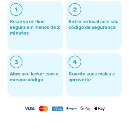
1
2
Reserva on-line
Entre
no local com seu
segura
em menos de
2
código de segurança
minutos
3
4
Abra
seu locker com o
Guarde
suas malas e
mesmo código
aproveite