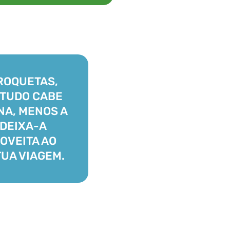
ROQUETAS,
 TUDO CABE
NA, MENOS A
 DEIXA-A
ROVEITA AO
TUA VIAGEM.