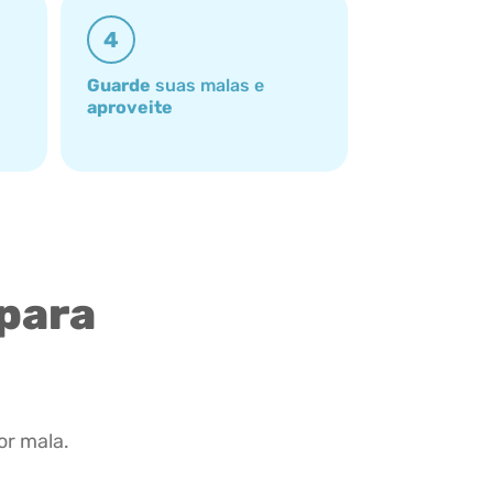
4
Guarde
suas malas e
aproveite
 para
or mala.