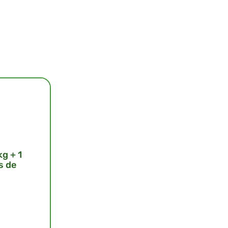
g + 1
s de