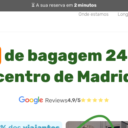
⏳ A sua reserva em
2 minutos
Onde estamos
Long
de bagagem 24
centro de Madri
4,9/5
3%
dos
viajantes