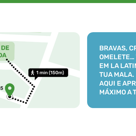
BRAVAS, C
OMELETE…
EM LA LATI
TUA MALA.
AQUI E AP
MÁXIMO A 