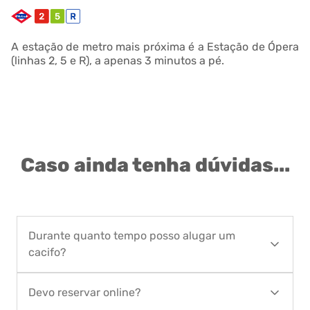
A estação de metro mais próxima é a Estação de Ópera
(linhas 2, 5 e R), a apenas 3 minutos a pé.
Caso ainda tenha dúvidas...
Durante quanto tempo posso alugar um
cacifo?
Pode contratar o serviço de aluguer de cacifos
Devo reservar online?
por um período entre 1 dia, no mínimo, e 90 dias,