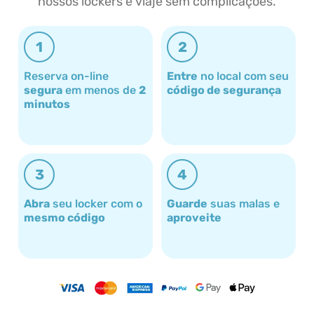
nossos lockers e viaje sem complicações.
1
2
Reserva on-line
Entre
no local com seu
segura
em menos de
2
código de segurança
minutos
3
4
Abra
seu locker com o
Guarde
suas malas e
mesmo código
aproveite