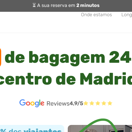
⏳ A sua reserva em
2 minutos
Onde estamos
Long
de bagagem 24
centro de Madri
4,9/5
3%
dos
viajantes