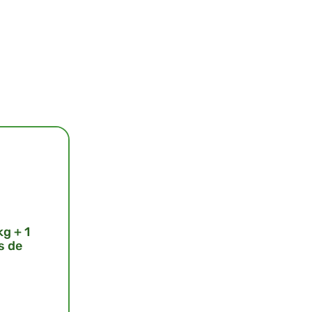
g + 1
s de