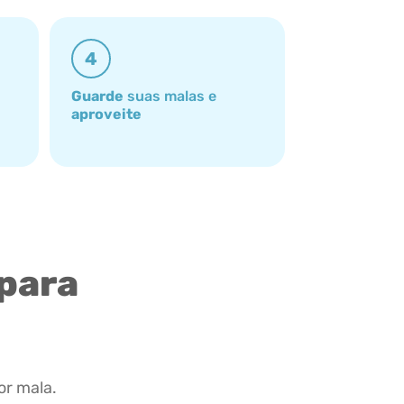
4
Guarde
suas malas e
aproveite
 para
or mala.