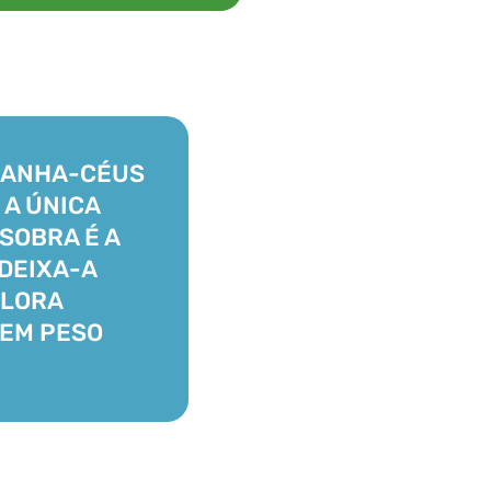
RANHA-CÉUS
 A ÚNICA
 SOBRA É A
DEIXA-A
PLORA
EM PESO