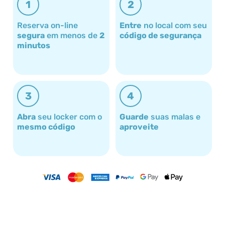
1
2
Reserva on-line
Entre
no local com seu
segura
em menos de
2
código de segurança
minutos
3
4
Abra
seu locker com o
Guarde
suas malas e
mesmo código
aproveite