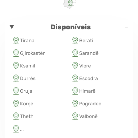
-
Disponíveis
Tirana
Berati
Gjirokastër
Sarandë
Ksamil
Vlorë
Durrës
Escodra
Cruja
Himarë
Korçë
Pogradec
Theth
Valbonë
...