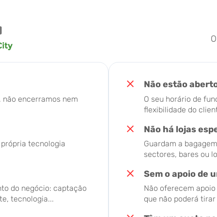
O
Não estão abert
o, não encerramos nem
O seu horário de fun
flexibilidade do clien
Não há lojas esp
 própria tecnologia
Guardam a bagagem d
sectores, bares ou l
Sem o apoio de u
to do negócio: captação
Não oferecem apoio t
e, tecnologia...
que não poderá tira