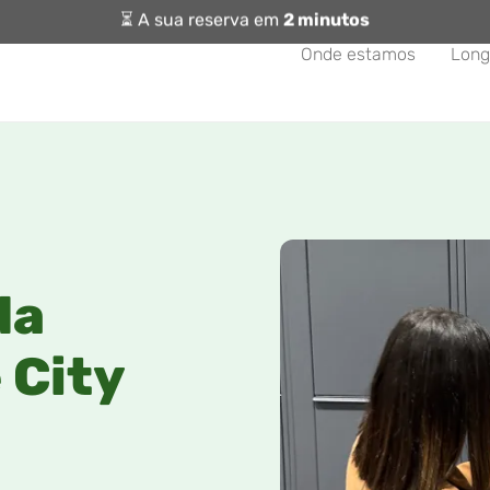
⏳ A sua reserva em
2 minutos
Onde estamos
Long
da
 City