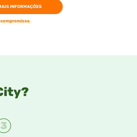
MAIS INFORMAÇÕES
 compromisso
.
City?