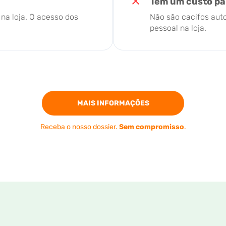
Têm um custo par
na loja. O acesso dos
Não são cacifos auto
pessoal na loja.
MAIS INFORMAÇÕES
Receba o nosso dossier.
Sem compromisso
.