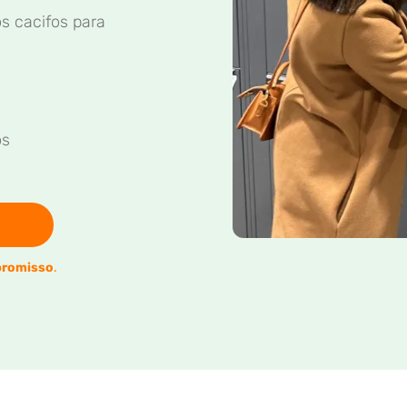
s cacifos para
os
romisso
.