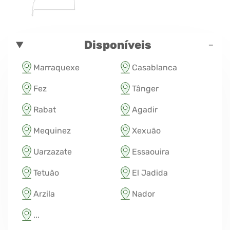
-
Disponíveis
Marraquexe
Casablanca
Fez
Tânger
Rabat
Agadir
Mequinez
Xexuão
Uarzazate
Essaouira
Tetuão
El Jadida
Arzila
Nador
...