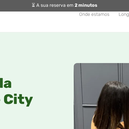
⏳ A sua reserva em
2 minutos
Onde estamos
Long
da
 City