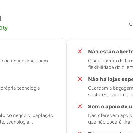
O
Não estão abert
o, não encerramos nem
O seu horário de fun
flexibilidade do clien
Não há lojas esp
 própria tecnologia
Guardam a bagagem d
sectores, bares ou l
Sem o apoio de u
to do negócio: captação
Não oferecem apoio t
e, tecnologia...
que não poderá tira