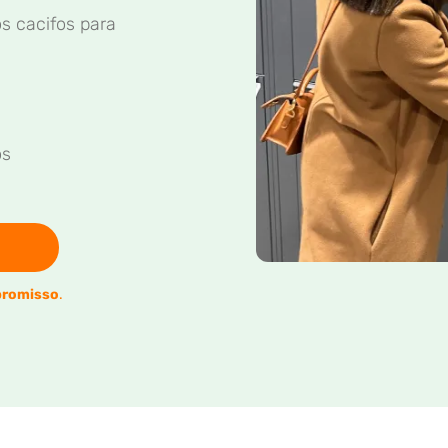
s cacifos para
os
romisso
.