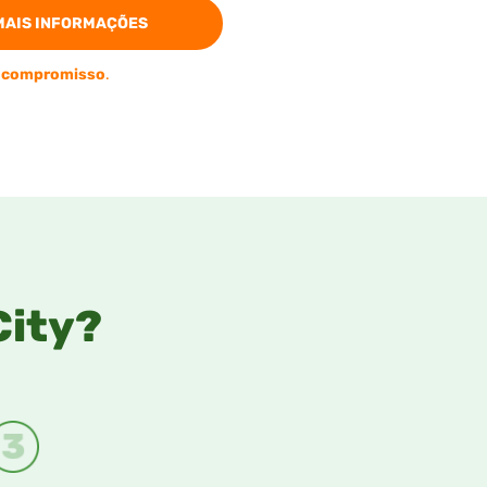
MAIS INFORMAÇÕES
 compromisso
.
City?