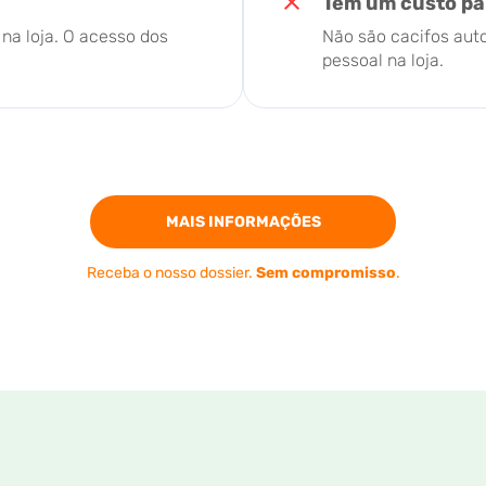
Têm um custo par
na loja. O acesso dos
Não são cacifos auto
pessoal na loja.
MAIS INFORMAÇÕES
Receba o nosso dossier.
Sem compromisso
.