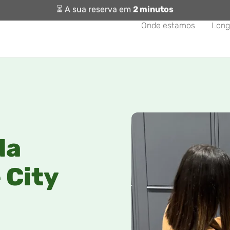
⏳ A sua reserva em
2 minutos
Onde estamos
Long
da
 City