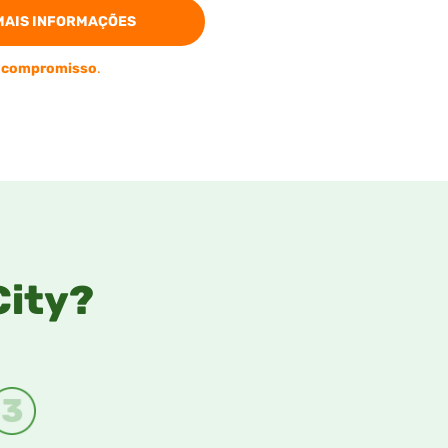
MAIS INFORMAÇÕES
 compromisso
.
City?