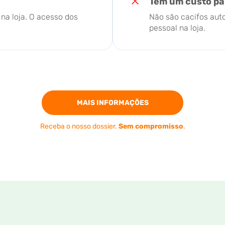
Têm um custo par
na loja. O acesso dos
Não são cacifos auto
pessoal na loja.
MAIS INFORMAÇÕES
Receba o nosso dossier.
Sem compromisso
.