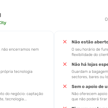
O
Não estão abert
o, não encerramos nem
O seu horário de fun
flexibilidade do clien
Não há lojas esp
 própria tecnologia
Guardam a bagagem d
sectores, bares ou l
Sem o apoio de u
to do negócio: captação
Não oferecem apoio t
e, tecnologia...
que não poderá tira