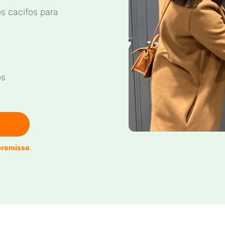
s cacifos para
os
romisso
.