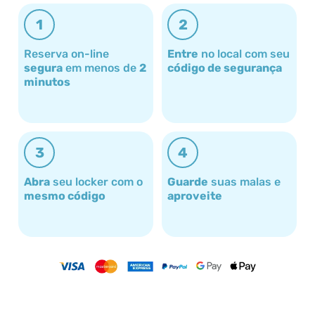
1
2
Reserva on-line
Entre
no local com seu
segura
em menos de
2
código de segurança
minutos
3
4
Abra
seu locker com o
Guarde
suas malas e
mesmo código
aproveite