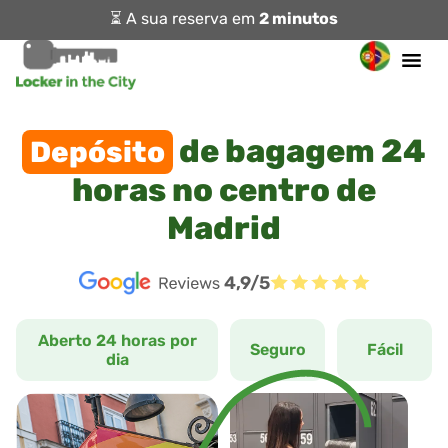
⏳ A sua reserva em
2 minutos
de bagagem 24
Depósito
horas no centro de
Madrid
4,9/5
Aberto 24 horas por
Seguro
Fácil
dia