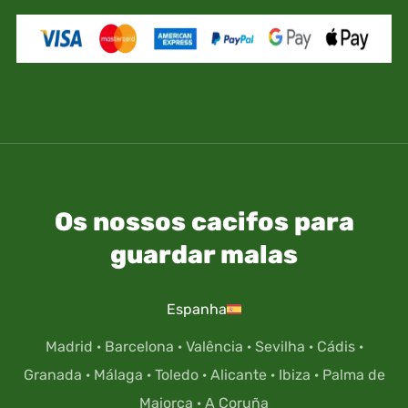
Os nossos cacifos para
guardar malas
Espanha
Madrid
·
Barcelona
·
Valência
·
Sevilha
·
Cádis
·
Granada
·
Málaga
·
Toledo
·
Alicante
·
Ibiza
·
Palma de
Maiorca
·
A Coruña