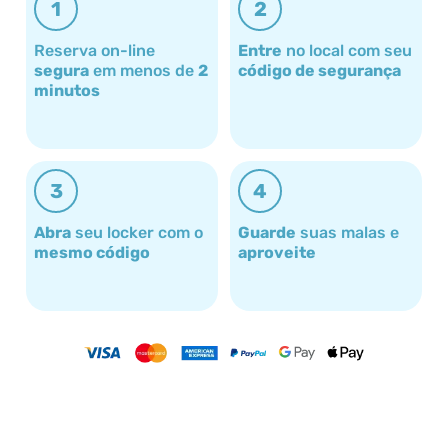
1
2
Reserva on-line
Entre
no local com seu
segura
em menos de
2
código de segurança
minutos
3
4
Abra
seu locker com o
Guarde
suas malas e
mesmo código
aproveite