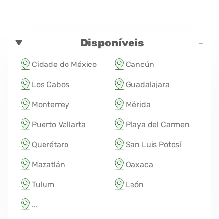
-
Disponíveis
Cidade do México
Cancún
Los Cabos
Guadalajara
Monterrey
Mérida
Puerto Vallarta
Playa del Carmen
Querétaro
San Luis Potosí
Mazatlán
Oaxaca
Tulum
León
...