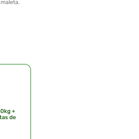
 maleta.
20kg +
tas de