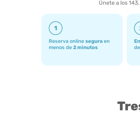
Únete a los 143
1
Reserva online
segura
en
En
menos de
2 minutos
de
Tre