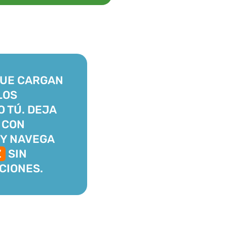
QUE CARGAN
LOS
O TÚ. DEJA
 CON
Y NAVEGA
Z
SIN
CIONES.