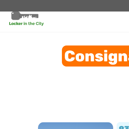
Consign
9