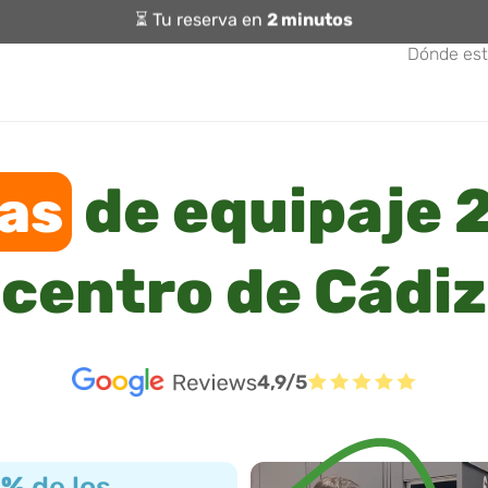
⏳ Tu reserva en
2 minutos
Dónde es
de equipaje 2
as
centro de Cádiz
4,9/5
3%
de los