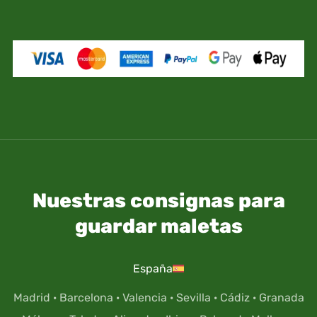
propio riesgo y responsabilidad.
Nuestras consignas para
guardar maletas
España
Madrid
·
Barcelona
·
Valencia
·
Sevilla
·
Cádiz
·
Granada