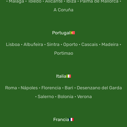
·
Málaga
·
Toledo
·
Alicante
·
Ibiza
·
Palma de Mallorca
·
A Coruña
Portugal
Lisboa
·
Albufeira
·
Sintra
·
Oporto
·
Cascais
·
Madeira
·
Portimao
Italia
Roma
·
Nápoles
·
Florencia
·
Bari
·
Desenzano del Garda
·
Salerno
·
Bolonia
·
Verona
Francia