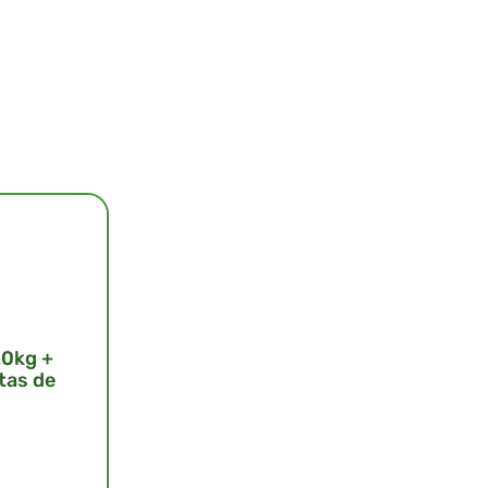
20kg +
tas de