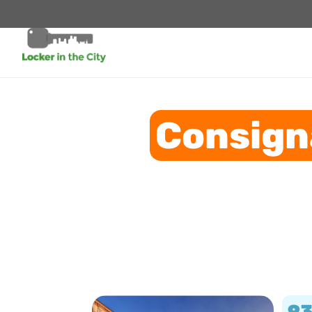
Consign
9