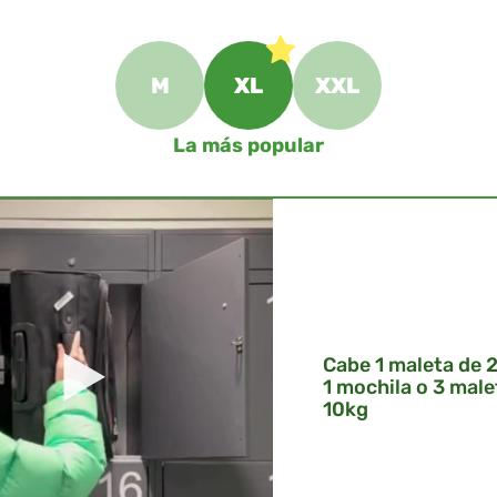
M
XL
XXL
La más popular
Cabe 1 maleta de 
1 mochila o 3 male
10kg