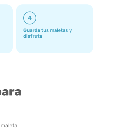
4
Guarda
tus maletas y
disfruta
para
 maleta.