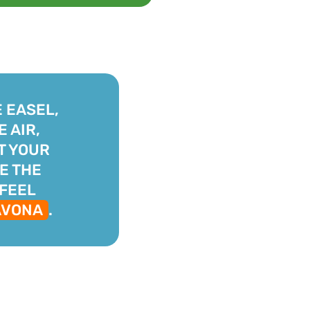
E EASEL,
E AIR,
T YOUR
E THE
 FEEL
AVONA
.