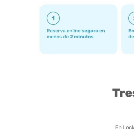
1
Reserva online
segura
en
En
menos de
2 minutos
de
Tre
En Lock