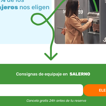
ajeros
nos eligen
Consignas de equipaje en
SALERNO
ELE
Cancela gratis 24h antes de tu reserva