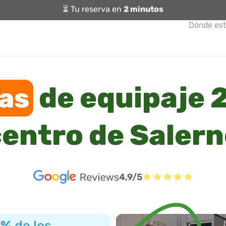
⏳ Tu reserva en
2 minutos
Dónde es
de equipaje 2
as
entro de Saler
4,9/5
3%
de los