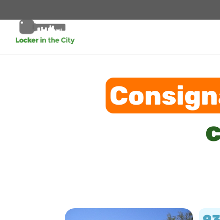
Consign
c
9