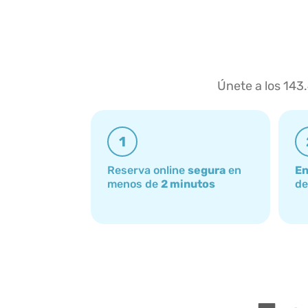
Únete a los 143
1
Reserva online
segura
en
En
menos de
2 minutos
de