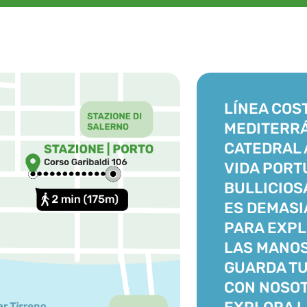
LÍNEA COS
MEDITERR
CATEDRAL 
VIDA PORT
BULLICIOS
ES DEMASI
PARA EXP
LAS MANOS
GUARDA TU
CON NOSOT