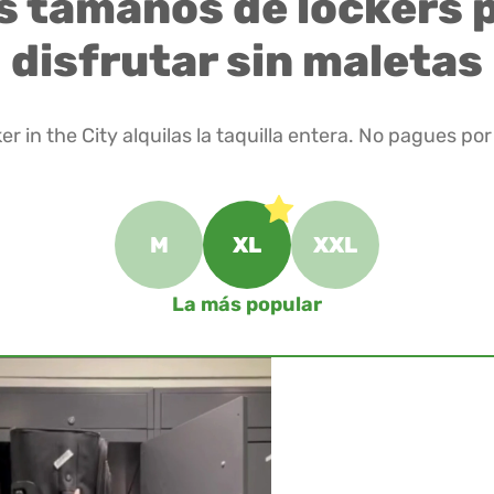
s tamaños de lockers 
disfrutar sin maletas
er in the City alquilas la taquilla entera. No pagues por
M
XL
XXL
La más popular