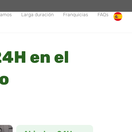
tamos
Larga duración
Franquicias
FAQs
4H en el
no