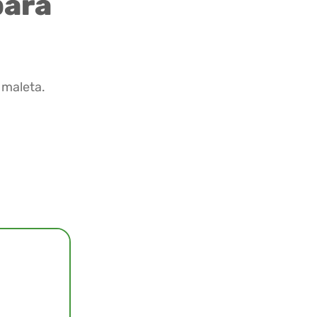
para
 maleta.