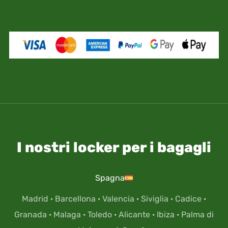
nell'armadietto i tuoi documenti di viaggio e/o
personali (come passaporto, patente, etc), ti
assumi il rischio e la responsabilità di un
eventuale perdita.
I nostri locker per i bagagli
Spagna
Madrid
·
Barcellona
·
Valencia
·
Siviglia
·
Cadice
·
Granada
·
Malaga
·
Toledo
·
Alicante
·
Ibiza
·
Palma di