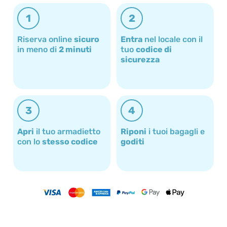
1
2
Riserva online
sicuro
Entra
nel locale con il
in meno di
2 minuti
tuo
codice di
sicurezza
3
4
Apri
il tuo armadietto
Riponi
i tuoi bagagli e
con lo
stesso codice
goditi