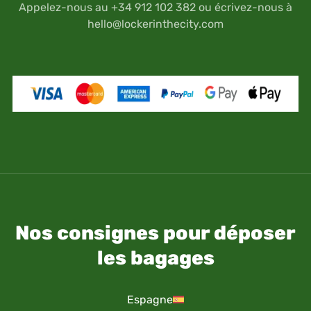
N'oubliez pas que votre documentation de
Appelez-nous au +34 912 102 382 ou écrivez-nous à
voyage et personnelle (passeport, permis de
hello@lockerinthecity.com
conduire, etc.) est gardée à vos propres risques
et sous votre responsabilité.
Nos consignes pour déposer
les bagages
Espagne