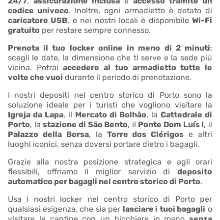
24/7
,
assicurazione inclusa
e
accesso tramite un
codice univoco
. Inoltre, ogni armadietto è dotato di
caricatore USB
, e nei nostri locali è disponibile
Wi-Fi
gratuito
per restare sempre connesso.
Prenota il tuo locker online in meno di 2 minuti
:
scegli le date, la dimensione che ti serve e la sede più
vicina. Potrai
accedere al tuo armadietto tutte le
volte che vuoi
durante il periodo di prenotazione.
I nostri depositi nel centro storico di Porto sono la
soluzione ideale per i turisti che vogliono visitare la
Igreja da Lapa
, il
Mercato di Bolhão
, la
Cattedrale di
Porto
, la
stazione di São Bento
, il
Ponte Dom Luís I
, il
Palazzo della Borsa
, la
Torre dos Clérigos
e altri
luoghi iconici, senza doversi portare dietro i bagagli.
Grazie alla nostra posizione strategica e agli orari
flessibili, offriamo il miglior servizio di
deposito
automatico per bagagli nel centro storico di Porto
.
Usa i nostri locker nel centro storico di Porto per
qualsiasi esigenza, che sia per
lasciare i tuoi bagagli
o
visitare le cantine con un bicchiere in mano
senza