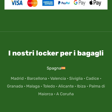
eventuale perdita.
I nostri locker per i bagagli
Spagna
Madrid
·
Barcellona
·
Valencia
·
Siviglia
·
Cadice
·
Granada
·
Malaga
·
Toledo
·
Alicante
·
Ibiza
·
Palma di
Maiorca
·
A Coruña