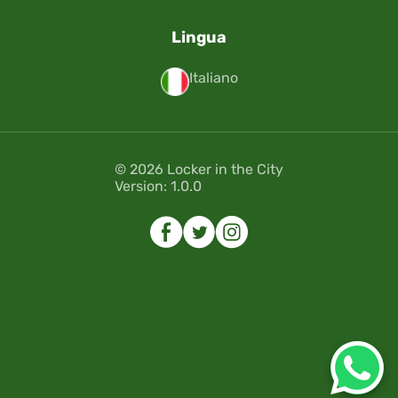
Lingua
Italiano
© 2026 Locker in the City
Version: 1.0.0
Errore
Errore
Seleziona le date.
Seleziona le date.