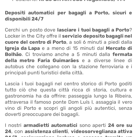
Depositi automatici per bagagli a Porto, sicuri e
disponibili 24/7
Cerchi un posto dove
lasciare i tuoi bagagli a Porto
?
Locker in the City offre il
servizio deposito bagagli nel
cuore del centro di Porto
, a soli 6 minuti a piedi dalla
Igreja da Lapa
e a meno di 15 minuti dal
Mercato di
Bolhão
. Ci troviamo anche a 5 minuti dalla
fermata
della metro Faria Guimarães
e a diverse linee di
autobus che collegano con la stazione ferroviaria e i
principali punti turistici della città.
Lascia i tuoi bagagli nel centro storico di Porto goditi
tutto ciò che questa città ricca di storia, cultura e
gastronomia ha da offrire: passeggia lungo la Ribeira,
attraversa il famoso ponte Dom Luís I, assaggia il vero
vino di Porto e scopri gli angoli più autentici, senza
doverti preoccupare dei bagagli.
I nostri
armadietti automatici
sono aperti
24 ore su
24
, con
assistenza clienti
,
videosorveglianza attiva