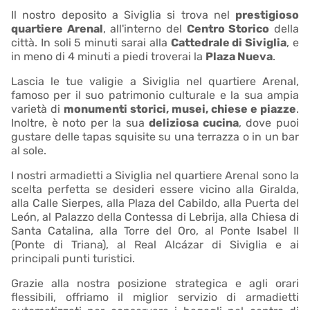
Il nostro deposito a Siviglia si trova nel
prestigioso
quartiere Arenal
, all'interno del
Centro Storico
della
città. In soli 5 minuti sarai alla
Cattedrale di Siviglia
, e
in meno di 4 minuti a piedi troverai la
Plaza Nueva
.
Lascia le tue valigie a Siviglia nel quartiere Arenal,
famoso per il suo patrimonio culturale e la sua ampia
varietà di
monumenti storici, musei, chiese e piazze
.
Inoltre, è noto per la sua
deliziosa cucina
, dove puoi
gustare delle tapas squisite su una terrazza o in un bar
al sole.
I nostri armadietti a Siviglia nel quartiere Arenal sono la
scelta perfetta se desideri essere vicino alla Giralda,
alla Calle Sierpes, alla Plaza del Cabildo, alla Puerta del
León, al Palazzo della Contessa di Lebrija, alla Chiesa di
Santa Catalina, alla Torre del Oro, al Ponte Isabel II
(Ponte di Triana), al Real Alcázar di Siviglia e ai
principali punti turistici.
Grazie alla nostra posizione strategica e agli orari
flessibili, offriamo il miglior servizio di armadietti