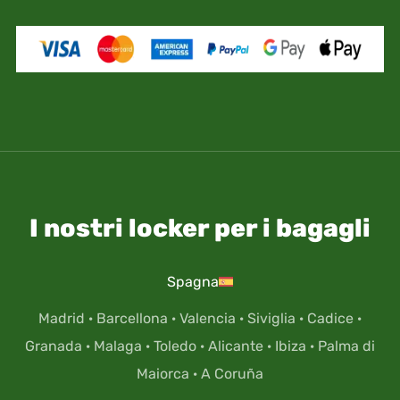
personali (come passaporto, patente, etc), ti
assumi il rischio e la responsabilità di un
eventuale perdita.
I nostri locker per i bagagli
Spagna
Madrid
·
Barcellona
·
Valencia
·
Siviglia
·
Cadice
·
Granada
·
Malaga
·
Toledo
·
Alicante
·
Ibiza
·
Palma di
Maiorca
·
A Coruña