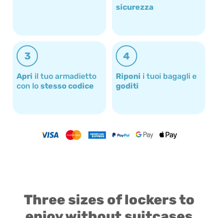
sicurezza
3
4
Apri
il tuo armadietto
Riponi
i tuoi bagagli e
con lo
stesso codice
goditi
Three sizes of lockers to
enjoy without suitcases