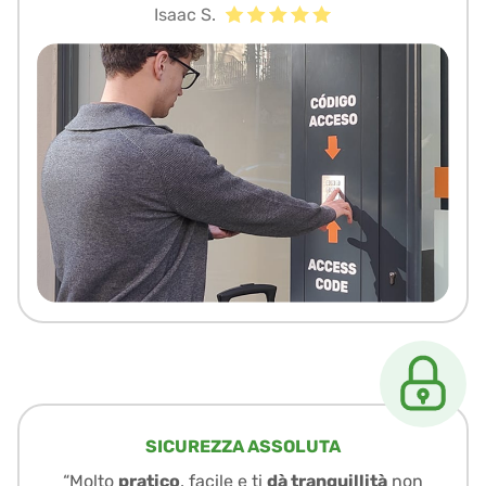
Isaac S.
SICUREZZA ASSOLUTA
“Molto
pratico
, facile e ti
dà tranquillità
non